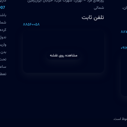
روزهای فرد – تهران، شهرک غرب، خیابان ایران‌زمین
کارب
ان،
شمالی
907
باشن
تلفن ثابت
شما 
۸۸۵۶۰۰۵۸
کرده
۸۸۷
ندول‌
واری
۰۹۱
بدن 
مشاهده روی نقشه
تحت 
تعطی
فوظ است.