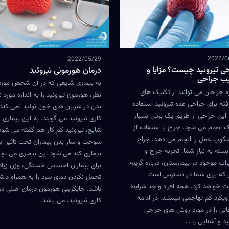
2022/0
2022/05/29
ی تیروئید چیست؟ مزایا و
درمان هورمونی تیروئید
ب جراحی
به بیماری شایعی که در آن شخص مورد
ه جراحان می توانند از تکنیک های
نظر، هورمون تیروئید را به اندازه مورد نی
ته برای جراحی غده تیروئید استفاده
بدن در شریان های خون تولید نمی کند
 این جراحی از طریق یک برش بسیار
کاری تیروئید می گویند. به این بیماری
انجام می شود. جراح با استفاده از
شایع، تیروئید کم کار هم گفته می شود
سکوپ عمل را انجام می دهد. جراح
سوخت و ساز بدن بیماران تحت تاثیر ای
سته به نیاز شما، تجربه جراح و
بیماری کند می شود این بیماری می توان
ات موجود در بیمارستان، درباره گزینه
برای بیماران احساس خستگی، وزن زیاد
 که برای شما در دسترس است
تحمل نکردن دمای سرد را به همراه داش
 خواهد کرد. همه افراد واجد شرایط
باشد. جایگزینی هورمون درمان اصلی در
یکرد کم تهاجمی نیستند. در ادامه
کاری تیروئید، می باشد.
اتی را در مورد روش های جراحی
ید و آشنایی با …