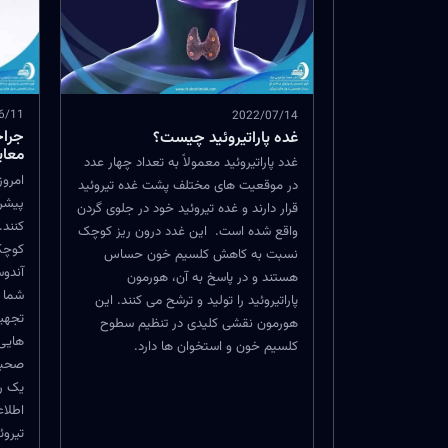
6/11
2022/07/14
جراح
غده پاراتیروئید چیست؟
معای
غدد پاراتیروئید معمولاً به تعداد چهار عدد
امروز
در موقعیت های مختلف پشت غده تیروئید
پیشرف
قرار دارند و غده تیروئید خود در جلوی گردن
کنند.
واقع شده است. این غدد درون ریز کوچک
کوچک 
نسبت به کاهش کلسیم خون حساس
آندو
هستند و در پاسخ به آن، هورمون
شما ب
پاراتیروئید را تولید و ترشح می کنند. این
تجهیز
هورمون نقشی کلیدی در تنظیم سطوح
هایی
کلسیم خون و استخوان ها دارد.
صحبت
یک رو
اطلاع
تیروئ