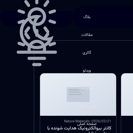
انتخاب بخش
Choose theme
بلاگ
مقالات
گالری
ویدئو
درباره من
تماس با من
• Nature Materials
2026/03/21
صفحه اصلی
کاتتر بیوالکترونیک هدایت شونده با