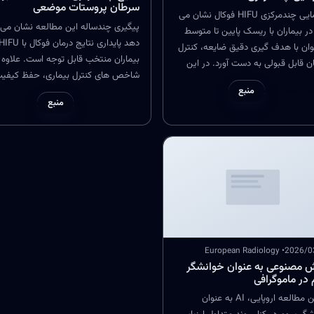
سرطان پروستات موضعی
کارآزمایی چندمرکزی HIFU فوکال نشان می
پیگیری چندساله این مطالعه نشان می
ر بیماران با ریسک پایین تا متوسط
ان با هدف گیری دقیق ضایعه، کنترل
بیماران منتخب قابل توجه است. علاوه ب
 قابل قبولی به دست آورد. در این
شاخص های کنترل بیماری، حفظ کیفی
د به جای درمان کل غده، تمرکز روی
امه مطلب
زندگی از نظر عملکرد ادراری و جنسی یکی
منبع
 درگیر است و همین موضوع می تواند
ادامه مطلب
منبع
مزیت های کلیدی گزارش شده در این دا
ی مثل مشکلات عملکرد ادراری و
هاست. این نتایج بلندمدت اهمیت انت
 را کاهش دهد. داده های این
بیمار و برنامه پیگیری دقیق را برای مو
ه از جایگاه رو به رشد درمان های
درمان برجسته می کند.
ل در مدیریت شخصی سازی شده
ن پروستات حمایت می کند.
• European Radiology
2026/0
مصنوعی به عنوان خوانشگر
در ماموگرافی
در این مطالعه اروپایی، AI به عنوان