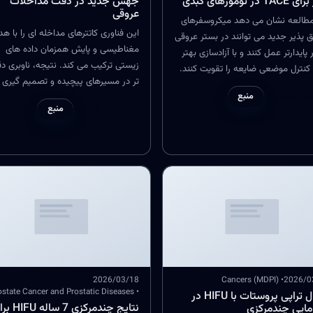
T در تومورهای کبدی
جهش جدید در دقت مداخلات
عروقی
مطالعه نشان می دهد میکروسفرهای
این فناوری کاتترهای مداخله ای را با هد
 پذیر جدید می توانند در بستر عروقی
مغناطیسی و پایش همزمان داده های
 پایدارتر عمل کنند و با آزادسازی بهتر
زیستی ترکیب می کند. نتیجه، ناوبری د
 کنترل موضعی ضایعه را تقویت کنند.
تر در مسیرهای پیچیده و تصمیم گیری
بالینی این یافته، بهبود دقت و
امه مطلب
منبع
درمانی هوشمندتر در لحظه مداخله اس
شی مداخلات انکولوژی کبد است.
ادامه مطلب
منبع
2026/03/18
• Cancers (MDPI)
2026/0
• Prostate Cancer and Prostatic Diseases
فوکال تراپی پروستات با HIFU در
نتایج چندمرکزی 7 سال
زمایی چندمرکزی