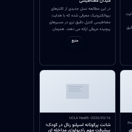
میدان مغناطیسی
در این مطالعه نسل جدیدی از کاتترهای
ایت
بیوالکترونیک معرفی شده که با هدایت
مغناطیسی کنترل دقیق تری در مسیرهای
قیق
پیچیده عروقی ارائه می دهند. همزمان
قابلیت پایش برخی شاخص های زیستی در
ادامه مطلب
منبع
ت.
حین مداخله را هم فراهم می کنند که برای
تصمیم گیری درمانی لحظه ای ارزش بالایی
دارد. این ترکیب هدایت دقیق و سنجش
همزمان، مسیر رادیولوژی مداخله ای را به
سمت مداخلات هوشمندتر و ایمن تر می
برد.
• UCLA Health
2026/03/16
شانت پرکوتانه اسپلنو رنال در کودک؛
ه HIFU برای
پیشرفت مهم رادیولوژی مداخله ای