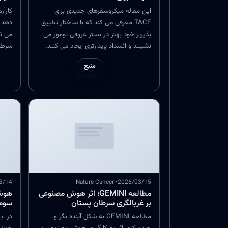
این مقاله میکروسفرهای جدیدی برای
TACE معرفی می کند که با ساختار تطبیق
دهد د
پذیرتر خود بهتر در بستر عروقی تومور می
می تو
نشینند و انسداد پایدارتری ایجاد می کنند.
سرطان
علاوه بر این، رهایش تدریجی داروی
رویکر
ادامه مطلب
اد
منبع
ضدسرطان باعث حفظ اثر درمانی در بازه
کانون
طولانی تر می شود. نتایج پیش بالینی نشان
عوارض
داده که این ترکیب می تواند کنترل موضعی
جنسی
تومور را نسبت به برخی گزینه های متداول
مطالع
ارتقا دهد.
فوکا
سرطا
3/14
• Nature Cancer
2026/03/15
مطالعه GEMINI؛ اثر هوش مصنوعی
هوش 
بر غربالگری سرطان پستان
سوم 
مطالعه GEMINI به شکل آینده نگر و