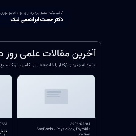
کلینیک تصویربرداری و رادیولوژی 
دکتر حجت ابراهیمی نیک
آخرین مقالات علمی روز دن
۱۰ مقاله جدید و اثرگذار با خلاصه فارسی کامل و لینک منبع اصلی
3/23
2026/05/04
• StatPearls - Physiology, Thyroid
نسل 
Function