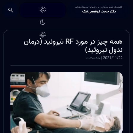
Choose theme
کلینیک تصویربرداری و رادیولوژی مداخله‌ای
دکتر حجت ابراهیمی نیک
همه چیز در مورد RF تیروئید (درمان
ندول تیروئید)
2021/11/22 | خدمات ما